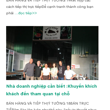
BÁN HÀNG VÀ TIẾP THỊÝ TƯỞNG 19Kết hợp các
cách tiếp thị trực tiếpĐể cạnh tranh thành công bạn
phải
...đọc tiếp>>
Nhà doanh nghiệp cần biết :Khuyến khích
khách đến tham quan tại chỗ
BÁN HÀNG VÀ TIẾP THỊÝ TƯỞNG 18BÁN TRỰC
TIẾPJim Ake lập luận như thế này: “nếu ta thuyết phục