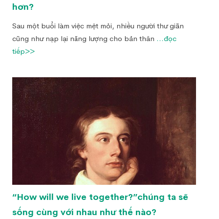
hơn?
Sau một buổi làm việc mệt mỏi, nhiều người thư giãn
cũng như nạp lại năng lượng cho bản thân
...đọc
tiếp>>
“How will we live together?”chúng ta sẽ
sống cùng với nhau như thế nào?