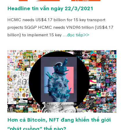
Headline tin vắn ngày 22/3/2021
HCMC needs US$4.17 billion for 15 key transport
projects SGGP HCMC needs VND96 trillion (US$4.17
billion) to implement 15 key
...đọc tiếp>>
Hơn cả Bitcoin, NFT đang khiến thế giới
“phát cuồng” thế nào?