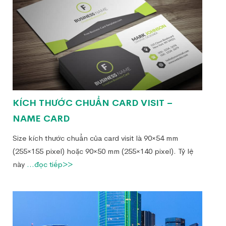
KÍCH THƯỚC CHUẨN CARD VISIT –
NAME CARD
Size kích thước chuẩn của card visit là 90×54 mm
(255×155 pixel) hoặc 90×50 mm (255×140 pixel). Tỷ lệ
này
...đọc tiếp>>