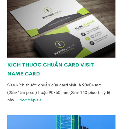
KÍCH THƯỚC CHUẨN CARD VISIT –
NAME CARD
Size kích thước chuẩn của card visit là 90×54 mm
(255×155 pixel) hoặc 90×50 mm (255×140 pixel). Tỷ lệ
này
...đọc tiếp>>