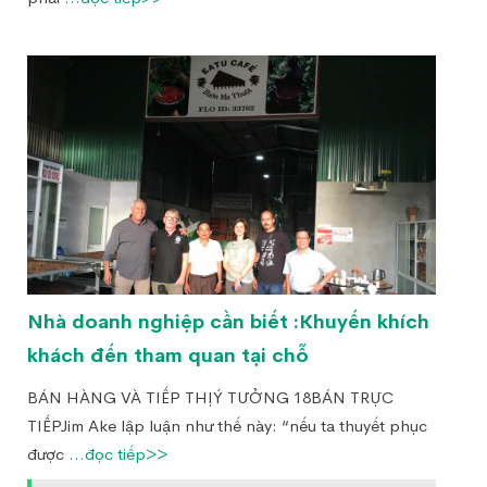
Nhà doanh nghiệp cần biết :Khuyến khích
khách đến tham quan tại chỗ
BÁN HÀNG VÀ TIẾP THỊÝ TƯỞNG 18BÁN TRỰC
TIẾPJim Ake lập luận như thế này: “nếu ta thuyết phục
được
...đọc tiếp>>