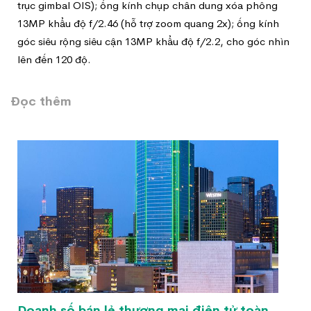
trục gimbal OIS); ống kính chụp chân dung xóa phông
13MP khẩu độ f/2.46 (hỗ trợ zoom quang 2x); ống kính
góc siêu rộng siêu cận 13MP khẩu độ f/2.2, cho góc nhìn
lên đến 120 độ.
Đọc thêm
Doanh số bán lẻ thương mại điện tử toàn