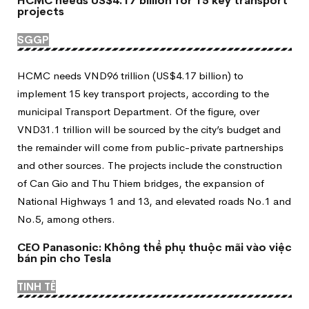
HCMC needs US$4.17 billion for 15 key transport
projects
SGGP
HCMC needs VND96 trillion (US$4.17 billion) to
implement 15 key transport projects, according to the
municipal Transport Department. Of the figure, over
VND31.1 trillion will be sourced by the city’s budget and
the remainder will come from public-private partnerships
and other sources. The projects include the construction
of Can Gio and Thu Thiem bridges, the expansion of
National Highways 1 and 13, and elevated roads No.1 and
No.5, among others.
CEO Panasonic: Không thể phụ thuộc mãi vào việc
bán pin cho Tesla
TINH TẾ