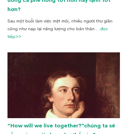
uống cà phê nóng tốt hơn hay lạnh tốt
hơn?
Sau một buổi làm việc mệt mỏi, nhiều người thư giãn
cũng như nạp lại năng lượng cho bản thân
...đọc
tiếp>>
“How will we live together?”chúng ta sẽ