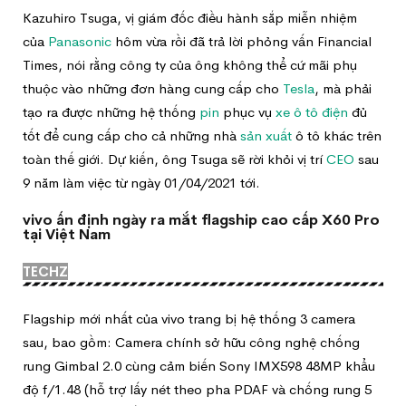
Kazuhiro Tsuga, vị giám đốc điều hành sắp miễn nhiệm
của
Panasonic
hôm vừa rồi đã trả lời phỏng vấn Financial
Times, nói rằng công ty của ông không thể cứ mãi phụ
thuộc vào những đơn hàng cung cấp cho
Tesla
, mà phải
tạo ra được những hệ thống
pin
phục vụ
xe ô tô điện
đủ
tốt để cung cấp cho cả những nhà
sản xuất
ô tô khác trên
toàn thế giới. Dự kiến, ông Tsuga sẽ rời khỏi vị trí
CEO
sau
9 năm làm việc từ ngày 01/04/2021 tới.
vivo ấn định ngày ra mắt flagship cao cấp X60 Pro
tại Việt Nam
TECHZ
Flagship mới nhất của vivo trang bị hệ thống 3 camera
sau, bao gồm: Camera chính sở hữu công nghệ chống
rung Gimbal 2.0 cùng cảm biến Sony IMX598 48MP khẩu
độ f/1.48 (hỗ trợ lấy nét theo pha PDAF và chống rung 5