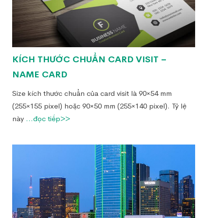
KÍCH THƯỚC CHUẨN CARD VISIT –
NAME CARD
Size kích thước chuẩn của card visit là 90×54 mm
(255×155 pixel) hoặc 90×50 mm (255×140 pixel). Tỷ lệ
này
...đọc tiếp>>