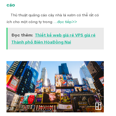
cáo
Thủ thuật quảng cáo cây nhà lá vườn có thể rất có
ích cho một công ty trong
...đọc tiếp>>
Đọc thêm:
Thiết kế web giá rẻ VPS giá rẻ
Thành phố Biên HòaĐồng Nai