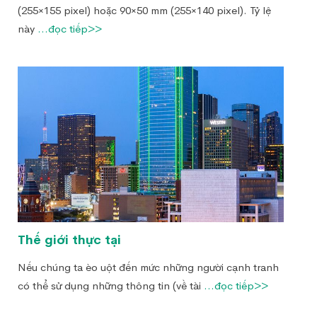
(255×155 pixel) hoặc 90×50 mm (255×140 pixel). Tỷ lệ
này
...đọc tiếp>>
Thế giới thực tại
Nếu chúng ta èo uột đến mức những người cạnh tranh
có thể sử dụng những thông tin (về tài
...đọc tiếp>>