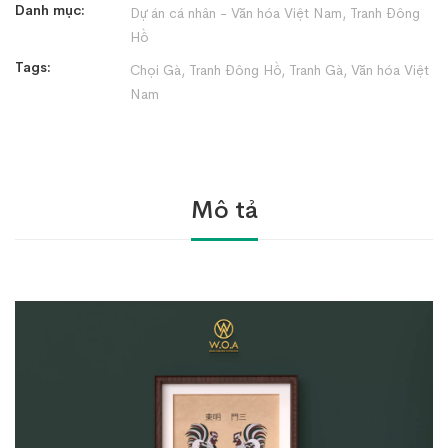
Danh mục:
Dự án cá nhân - Văn hóa Việt Nam
,
Tranh Đông
Hồ
Tags:
Chọi Gà
,
Tranh Đông Hồ
,
Tranh Gà
,
Văn hóa Việt
Nam
Mô tả