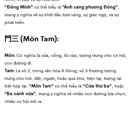
“Đông Minh”
có thể hiểu là
“Ánh sáng phương Đông”
,
mang ý nghĩa về sự khởi đầu tươi sáng, sự giác ngộ, và sự
phát triển.
門三 (Môn Tam):
Môn:
Có nghĩa là cửa, cổng, lối vào, tượng trưng cho cơ hội,
con đường đi.
Tam:
Là số 3, trong văn hóa Á Đông, số 3 thường tượng
trưng cho trời, đất, người, hoặc quá khứ, hiện tại, tương lai.
Kết hợp lại:
“Môn Tam”
có thể hiểu là
“Cửa thứ ba”
, hoặc
“Ba cánh cửa”
, mang ý nghĩa về nhiều con đường lựa chọn,
nhiều cơ hội mở ra.