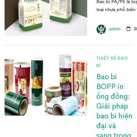
Bao bì PA/PE là loạ
loại nhựa phổ biến
admin
3
THIẾT KẾ BAO
BÌ
Bao bì
BOPP in
ống đồng:
Giải pháp
bao bì hiện
đại và
sang trọng